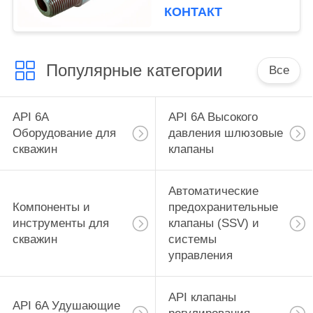
ДЛИНА 18",
КОНТАКТ
НАРУЖНЫЙ
ДИАМЕТР: 4.875" X
ВНУТРЕННИЙ
Популярные категории
ДИАМЕТР 2.25"
Все
API 6A
API 6A Высокого
Оборудование для
давления шлюзовые
скважин
клапаны
Автоматические
Компоненты и
предохранительные
инструменты для
клапаны (SSV) и
скважин
системы
управления
API клапаны
API 6A Удушающие