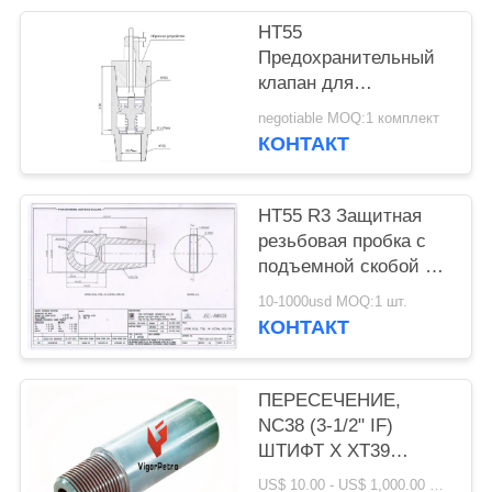
НТ55
Предохранительный
клапан для
предотвращения
negotiable MOQ:1 комплект
выбросов, рабочее
КОНТАКТ
давление: 70 МПа,
температура: -40-70
°C, наружный
НТ55 R3 Защитная
диаметр 178 мм x
резьбовая пробка с
внутренний диаметр
подъемной скобой 7"
76 мм, HT55
НАРУЖ. ДИАМ. X 14-
10-1000usd MOQ:1 шт.
1/2" ОБЩ. ДЛИНА
КОНТАКТ
HT55 ПОДЪЕМНАЯ
ПРОБКА
ПЕРЕСЕЧЕНИЕ,
NC38 (3-1/2" IF)
ШТИФТ X XT39
КОРОБКА X ОБЩАЯ
US$ 10.00 - US$ 1,000.00 MOQ:1 шт.