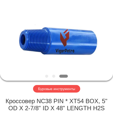
Co.,
Ltd.
All
Rights
Reserved.
Developed
by
ECER
ГЛАВНАЯ
СТРАНИЦА
ПРОДУКЦИЯ
О
КОМПАНИИ
НАША
Буровые инструменты
ФАБРИКА
Кроссовер NC38 PIN * XT54 BOX, 5"
OD X 2-7/8" ID X 48" LENGTH H2S