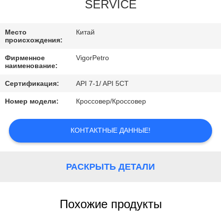
КОНТРОЛЬ
SERVICE
КАЧЕСТВА
Место
Китай
происхождения:
КОНТАКТНЫЕ
Фирменное
VigorPetro
ДАННЫЕ
наименование:
Сертификация:
API 7-1/ API 5CT
ОТПРАВИТЬ
Номер модели:
Кроссовер/Кроссовер
ЗАПРОС
КОНТАКТНЫЕ ДАННЫЕ!
КАРТА
САЙТА
РАСКРЫТЬ ДЕТАЛИ
PRIVACY
Похожие продукты
POLICY