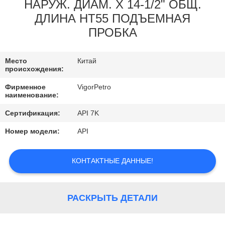
КОНТРОЛЬ
НАРУЖ. ДИАМ. X 14-1/2" ОБЩ.
ДЛИНА HT55 ПОДЪЕМНАЯ
КАЧЕСТВА
ПРОБКА
КОНТАКТНЫЕ
Место
Китай
ДАННЫЕ
происхождения:
Фирменное
VigorPetro
наименование:
ОТПРАВИТЬ
ЗАПРОС
Сертификация:
API 7K
Номер модели:
API
КАРТА
КОНТАКТНЫЕ ДАННЫЕ!
САЙТА
PRIVACY
РАСКРЫТЬ ДЕТАЛИ
POLICY