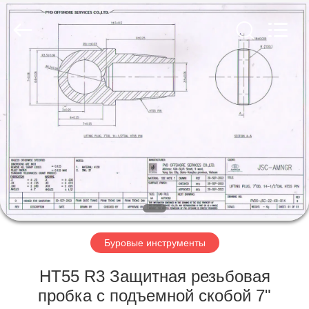
Co.,
Ltd.
All
Rights
Reserved.
Developed
by
ECER
ГЛАВНАЯ
СТРАНИЦА
ПРОДУКЦИЯ
О
КОМПАНИИ
НАША
Буровые инструменты
ФАБРИКА
НТ55 R3 Защитная резьбовая
пробка с подъемной скобой 7"