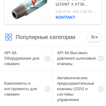
ШТИФТ X XT39
КОРОБКА X ОБЩАЯ
US$ 10.00 - US$ 1,000.00 MOQ:1 шт.
ДЛИНА 18",
КОНТАКТ
НАРУЖНЫЙ
ДИАМЕТР: 4.875" X
ВНУТРЕННИЙ
Популярные категории
ДИАМЕТР 2.25"
Все
API 6A
API 6A Высокого
Оборудование для
давления шлюзовые
скважин
клапаны
Автоматические
Компоненты и
предохранительные
инструменты для
клапаны (SSV) и
скважин
системы
управления