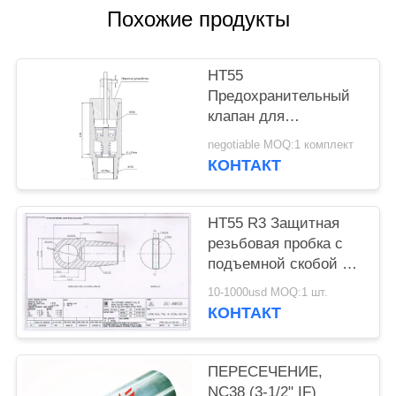
Похожие продукты
НТ55
Предохранительный
клапан для
предотвращения
negotiable MOQ:1 комплект
выбросов, рабочее
КОНТАКТ
давление: 70 МПа,
температура: -40-70
°C, наружный
НТ55 R3 Защитная
диаметр 178 мм x
резьбовая пробка с
внутренний диаметр
подъемной скобой 7"
76 мм, HT55
НАРУЖ. ДИАМ. X 14-
10-1000usd MOQ:1 шт.
1/2" ОБЩ. ДЛИНА
КОНТАКТ
HT55 ПОДЪЕМНАЯ
ПРОБКА
ПЕРЕСЕЧЕНИЕ,
NC38 (3-1/2" IF)