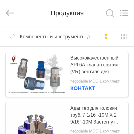
Petroleum
Equipment
Co.,
Ltd.
Продукция
All
Rights
Reserved.
Developed
ГЛАВНАЯ
by
33
ECER
Компоненты и инструменты для скважин
СТРАНИЦА
API 6A
Оборудование для
Высококачественный
ПРОДУКЦИЯ
API 6A клапан снятия
скважин
(VR) вентиля для
О
поддержания
negotiable MOQ:1 комплект
давления скважины
КОМПАНИИ
КОНТАКТ
176
API 6A Высокого
НАША
Адаптер для головки
труб, 7 1/16"-10M X 2
ФАБРИКА
давления
9/16"-10M Застегнутый
верх, BTM Подготовка
шлюзовые
negotiable MOQ:1 комплект