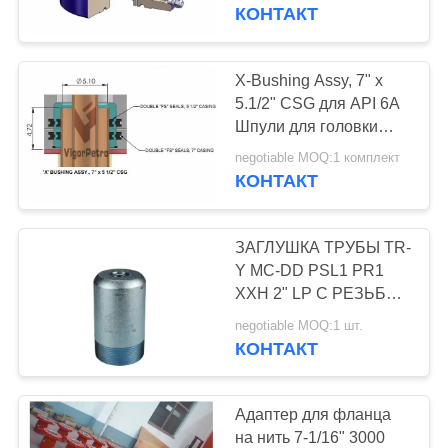
КОНТРОЛЬ
к принятию
КОНТАКТ
клапаны
расширенной шеи
КАЧЕСТВА
вешалки труб
X-Bushing Assy, 7" x
69
КОНТАКТНЫЕ
5.1/2" CSG для API 6A
Компоненты и
Шпули для головки
ДАННЫЕ
труб
инструменты для
negotiable MOQ:1 комплект
КОНТАКТ
ОТПРАВИТЬ
скважин
ЗАПРОС
ЗАГЛУШКА ТРУБЫ TR-
Y MC-DD PSL1 PR1
КАРТА
XXH 2" LP С РЕЗЬБОЙ
76
X 1/2" NPT API6A BULL
САЙТА
negotiable MOQ:1 шт.
Автоматические
ПРОИЗВОДИТЕЛЬ:
КОНТАКТ
VIGORPETRO №
предохранительные
PRIVACY
ДЕТАЛИ: SJT2LP-103
Адаптер для фланца
клапаны (SSV) и
POLICY
на нить 7-1/16" 3000