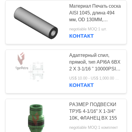
Материал Печать соска
AISI 1045, длина 494
263
мм, OD 130MM,
Фланцы
ID74MM
negotiable MOQ:1 шт.
КОНТАКТ
переходные API 6A
Адаптерный спил,
прямой, тип API6A 6BX
2 X 3-1/16 " 10000PSI X
273MM ДЛУГОТВО, RG
34
US$ 10.00 - US$ 1,000.00 MOQ:1 шт.
INCONEL WELD
КОНТАКТ
API 16A BOPs и
OVERLAY
системы
РАЗМЕР ПОДВЕСКИ
ТРУБ 4-1/16” X 1-3/4”
управления
10K, ФЛАНЕЦ BX 155
negotiable MOQ:1 комплект