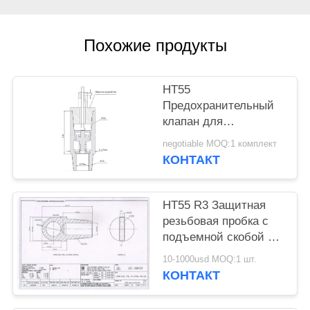
Похожие продукты
НТ55
Предохранительный
клапан для
предотвращения
negotiable MOQ:1 комплект
выбросов, рабочее
КОНТАКТ
давление: 70 МПа,
температура: -40-70
°C, наружный
НТ55 R3 Защитная
диаметр 178 мм x
резьбовая пробка с
внутренний диаметр
подъемной скобой 7"
76 мм, HT55
НАРУЖ. ДИАМ. X 14-
10-1000usd MOQ:1 шт.
1/2" ОБЩ. ДЛИНА
КОНТАКТ
HT55 ПОДЪЕМНАЯ
ПРОБКА