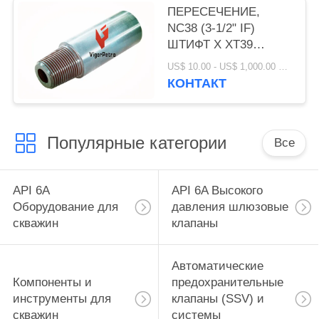
ПЕРЕСЕЧЕНИЕ,
NC38 (3-1/2" IF)
ШТИФТ X XT39
КОРОБКА X ОБЩАЯ
US$ 10.00 - US$ 1,000.00 MOQ:1 шт.
ДЛИНА 18",
КОНТАКТ
НАРУЖНЫЙ
ДИАМЕТР: 4.875" X
ВНУТРЕННИЙ
Популярные категории
ДИАМЕТР 2.25"
Все
API 6A
API 6A Высокого
Оборудование для
давления шлюзовые
скважин
клапаны
Автоматические
Компоненты и
предохранительные
инструменты для
клапаны (SSV) и
скважин
системы