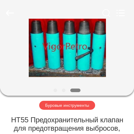
Co.,
Ltd.
All
Rights
Reserved.
Developed
by
ECER
ГЛАВНАЯ
СТРАНИЦА
ПРОДУКЦИЯ
О
КОМПАНИИ
НАША
Буровые инструменты
ФАБРИКА
НТ55 Предохранительный клапан
для предотвращения выбросов,