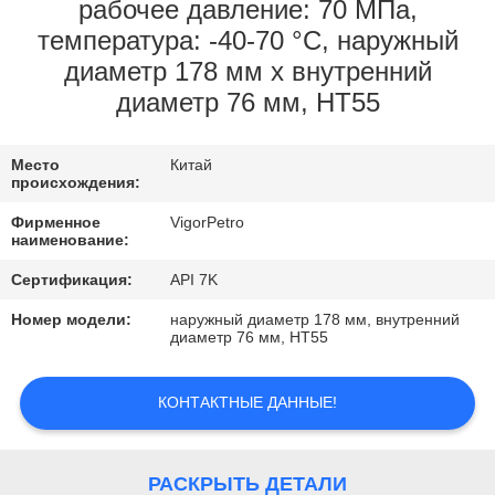
КОНТРОЛЬ
рабочее давление: 70 МПа,
температура: -40-70 °C, наружный
КАЧЕСТВА
диаметр 178 мм x внутренний
диаметр 76 мм, HT55
КОНТАКТНЫЕ
ДАННЫЕ
Место
Китай
происхождения:
ОТПРАВИТЬ
Фирменное
VigorPetro
наименование:
ЗАПРОС
Сертификация:
API 7K
КАРТА
Номер модели:
наружный диаметр 178 мм, внутренний
диаметр 76 мм, HT55
САЙТА
КОНТАКТНЫЕ ДАННЫЕ!
PRIVACY
POLICY
РАСКРЫТЬ ДЕТАЛИ