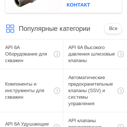
ДЛИНА 18",
КОНТАКТ
НАРУЖНЫЙ
ДИАМЕТР: 4.875" X
ВНУТРЕННИЙ
Популярные категории
ДИАМЕТР 2.25"
Все
API 6A
API 6A Высокого
Оборудование для
давления шлюзовые
скважин
клапаны
Автоматические
Компоненты и
предохранительные
инструменты для
клапаны (SSV) и
скважин
системы
управления
API клапаны
API 6A Удушающие