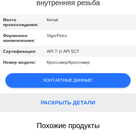
КОНТРОЛЬ
внутренняя резьба
КАЧЕСТВА
Место
Китай
происхождения:
КОНТАКТНЫЕ
Фирменное
VigorPetro
ДАННЫЕ
наименование:
Сертификация:
API 7-1/ API 5CT
ОТПРАВИТЬ
Номер модели:
Кроссовер/Кроссовер
ЗАПРОС
КОНТАКТНЫЕ ДАННЫЕ!
КАРТА
САЙТА
РАСКРЫТЬ ДЕТАЛИ
PRIVACY
Похожие продукты
POLICY