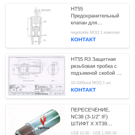
НТ55
Предохранительный
клапан для
предотвращения
negotiable MOQ:1 комплект
выбросов, рабочее
КОНТАКТ
давление: 70 МПа,
температура: -40-70
°C, наружный
НТ55 R3 Защитная
диаметр 178 мм x
резьбовая пробка с
внутренний диаметр
подъемной скобой 7"
76 мм, HT55
НАРУЖ. ДИАМ. X 14-
10-1000usd MOQ:1 шт.
1/2" ОБЩ. ДЛИНА
КОНТАКТ
HT55 ПОДЪЕМНАЯ
ПРОБКА
ПЕРЕСЕЧЕНИЕ,
NC38 (3-1/2" IF)
ШТИФТ X XT39
КОРОБКА X ОБЩАЯ
US$ 10.00 - US$ 1,000.00 MOQ:1 шт.