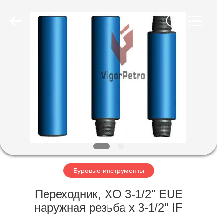
Co.,
Ltd.
All
Rights
Reserved.
Developed
by
ECER
ГЛАВНАЯ
СТРАНИЦА
ПРОДУКЦИЯ
О
КОМПАНИИ
НАША
Буровые инструменты
ФАБРИКА
Переходник, XO 3-1/2" EUE
наружная резьба x 3-1/2" IF