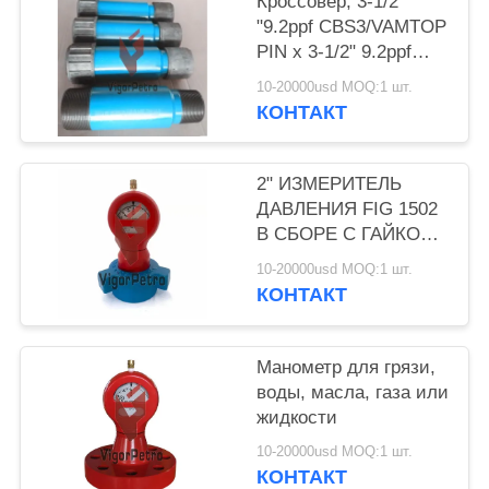
Кроссовер, 3-1/2
"9.2ppf CBS3/VAMTOP
PIN x 3-1/2" 9.2ppf
EUE PIN, L80-25Cr,
10-20000usd MOQ:1 шт.
длина 18 ".
КОНТАКТ
2" ИЗМЕРИТЕЛЬ
ДАВЛЕНИЯ FIG 1502
В СБОРЕ С ГАЙКОЙ
10 000 PSI NACE
10-20000usd MOQ:1 шт.
КОНТАКТ
Манометр для грязи,
воды, масла, газа или
жидкости
10-20000usd MOQ:1 шт.
КОНТАКТ