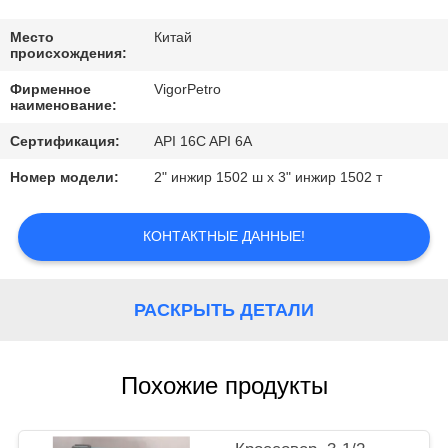
КОНТРОЛЬ
КАЧЕСТВА
Место
Китай
происхождения:
Фирменное
VigorPetro
КОНТАКТНЫЕ
наименование:
ДАННЫЕ
Сертификация:
API 16C API 6A
Номер модели:
2" инжир 1502 ш x 3" инжир 1502 т
ОТПРАВИТЬ
ЗАПРОС
КОНТАКТНЫЕ ДАННЫЕ!
КАРТА
РАСКРЫТЬ ДЕТАЛИ
САЙТА
Похожие продукты
PRIVACY
POLICY