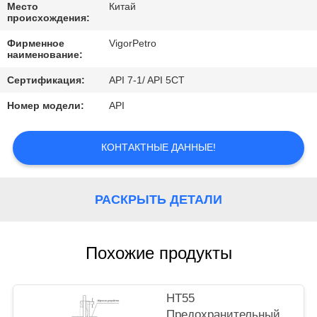
КОНТРОЛЬ
Место
Китай
происхождения:
КАЧЕСТВА
Фирменное
VigorPetro
наименование:
КОНТАКТНЫЕ
Сертификация:
API 7-1/ API 5CT
ДАННЫЕ
Номер модели:
API
ОТПРАВИТЬ
КОНТАКТНЫЕ ДАННЫЕ!
ЗАПРОС
РАСКРЫТЬ ДЕТАЛИ
КАРТА
САЙТА
Похожие продукты
PRIVACY
POLICY
НТ55
Предохранительный