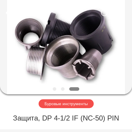
Co.,
Ltd.
All
Rights
Reserved.
Developed
by
ECER
ГЛАВНАЯ
СТРАНИЦА
ПРОДУКЦИЯ
О
КОМПАНИИ
НАША
Буровые инструменты
ФАБРИКА
Защита, DP 4-1/2 IF (NC-50) PIN