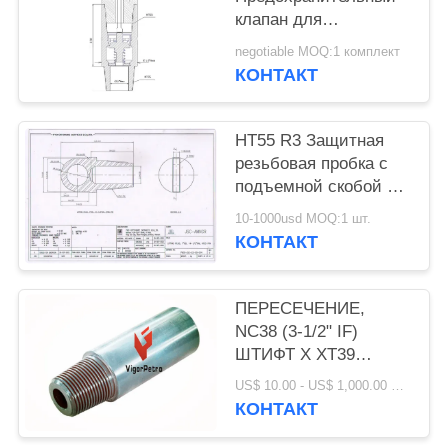
клапан для
предотвращения
negotiable MOQ:1 комплект
выбросов, рабочее
КОНТАКТ
давление: 70 МПа,
температура: -40-70
°C, наружный
НТ55 R3 Защитная
диаметр 178 мм x
резьбовая пробка с
внутренний диаметр
подъемной скобой 7"
76 мм, HT55
НАРУЖ. ДИАМ. X 14-
10-1000usd MOQ:1 шт.
1/2" ОБЩ. ДЛИНА
КОНТАКТ
HT55 ПОДЪЕМНАЯ
ПРОБКА
ПЕРЕСЕЧЕНИЕ,
NC38 (3-1/2" IF)
ШТИФТ X XT39
КОРОБКА X ОБЩАЯ
US$ 10.00 - US$ 1,000.00 MOQ:1 шт.
ДЛИНА 18",
КОНТАКТ
НАРУЖНЫЙ
ДИАМЕТР: 4.875" X