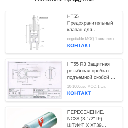
НТ55
Предохранительный
клапан для
предотвращения
negotiable MOQ:1 комплект
выбросов, рабочее
КОНТАКТ
давление: 70 МПа,
температура: -40-70
°C, наружный
НТ55 R3 Защитная
диаметр 178 мм x
резьбовая пробка с
внутренний диаметр
подъемной скобой 7"
76 мм, HT55
НАРУЖ. ДИАМ. X 14-
10-1000usd MOQ:1 шт.
1/2" ОБЩ. ДЛИНА
КОНТАКТ
HT55 ПОДЪЕМНАЯ
ПРОБКА
ПЕРЕСЕЧЕНИЕ,
NC38 (3-1/2" IF)
ШТИФТ X XT39