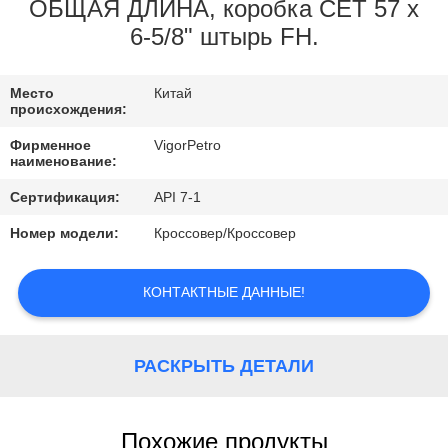
КОНТРОЛЬ
ОБЩАЯ ДЛИНА, коробка CET 57 x
6-5/8" штырь FH.
КАЧЕСТВА
Место
Китай
КОНТАКТНЫЕ
происхождения:
ДАННЫЕ
Фирменное
VigorPetro
наименование:
ОТПРАВИТЬ
Сертификация:
API 7-1
ЗАПРОС
Номер модели:
Кроссовер/Кроссовер
КАРТА
КОНТАКТНЫЕ ДАННЫЕ!
САЙТА
РАСКРЫТЬ ДЕТАЛИ
PRIVACY
POLICY
Похожие продукты