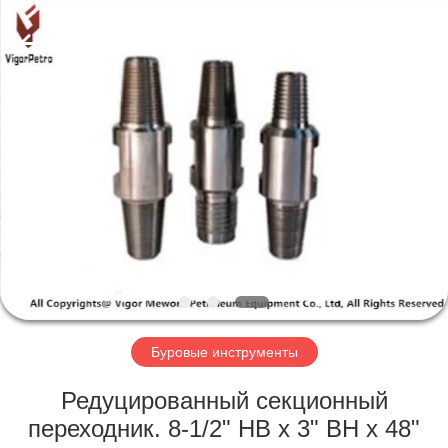
Co.,
Ltd.
All
Rights
Reserved.
Developed
by
ECER
ГЛАВНАЯ
СТРАНИЦА
ПРОДУКЦИЯ
О
КОМПАНИИ
НАША
Буровые инструменты
ФАБРИКА
Редуцированный секционный
переходник. 8-1/2" НВ x 3" ВН x 48"