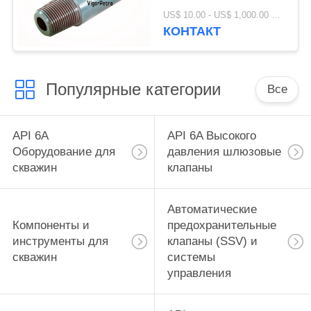
КОРОБКА X ОБЩАЯ
US$ 10.00 - US$ 1,000.00 MOQ:1 шт.
ДЛИНА 18",
КОНТАКТ
НАРУЖНЫЙ
ДИАМЕТР: 4.875" X
ВНУТРЕННИЙ
Популярные категории
ДИАМЕТР 2.25"
Все
API 6A
API 6A Высокого
Оборудование для
давления шлюзовые
скважин
клапаны
Автоматические
Компоненты и
предохранительные
инструменты для
клапаны (SSV) и
скважин
системы
управления