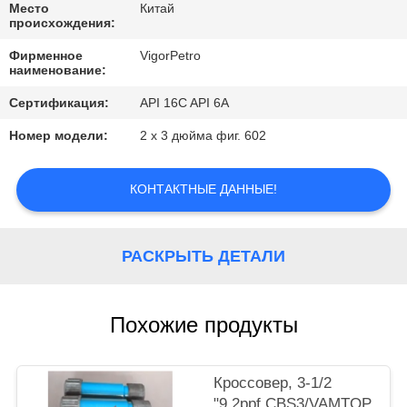
КОНТРОЛЬ
Место
Китай
происхождения:
КАЧЕСТВА
Фирменное
VigorPetro
наименование:
КОНТАКТНЫЕ
Сертификация:
API 16C API 6A
ДАННЫЕ
Номер модели:
2 x 3 дюйма фиг. 602
ОТПРАВИТЬ
КОНТАКТНЫЕ ДАННЫЕ!
ЗАПРОС
РАСКРЫТЬ ДЕТАЛИ
КАРТА
САЙТА
Похожие продукты
PRIVACY
POLICY
Кроссовер, 3-1/2
"9.2ppf CBS3/VAMTOP