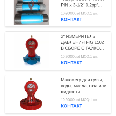
PIN x 3-1/2" 9.2ppf
EUE PIN, L80-25Cr,
10-20000usd MOQ:1 шт.
длина 18 ".
КОНТАКТ
2" ИЗМЕРИТЕЛЬ
ДАВЛЕНИЯ FIG 1502
В СБОРЕ С ГАЙКОЙ
10 000 PSI NACE
10-20000usd MOQ:1 шт.
КОНТАКТ
Манометр для грязи,
воды, масла, газа или
жидкости
10-20000usd MOQ:1 шт.
КОНТАКТ