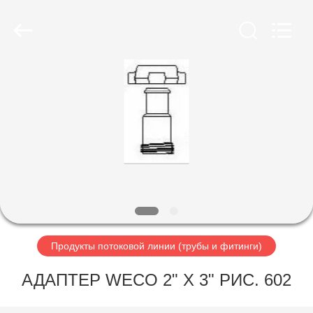
Petroleum
Equipment
Co.,
Ltd.
All
Rights
Reserved.
Developed
ГЛАВНАЯ
by
ECER
СТРАНИЦА
ПРОДУКЦИЯ
О
КОМПАНИИ
НАША
Продукты потоковой линии (трубы и фитинги)
ФАБРИКА
АДАПТЕР WECO 2" X 3" РИС. 602