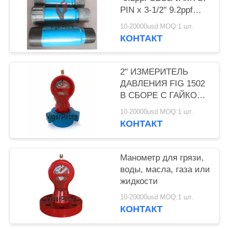
PIN x 3-1/2" 9.2ppf
EUE PIN, L80-25Cr,
10-20000usd MOQ:1 шт.
длина 18 ".
КОНТАКТ
2" ИЗМЕРИТЕЛЬ
ДАВЛЕНИЯ FIG 1502
В СБОРЕ С ГАЙКОЙ
10 000 PSI NACE
10-20000usd MOQ:1 шт.
КОНТАКТ
Манометр для грязи,
воды, масла, газа или
жидкости
10-20000usd MOQ:1 шт.
КОНТАКТ