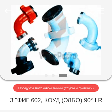
Petroleum
Equipment
Co.,
Ltd.
All
Rights
Reserved.
Developed
ГЛАВНАЯ
by
ECER
СТРАНИЦА
ПРОДУКЦИЯ
О
КОМПАНИИ
НАША
Продукты потоковой линии (трубы и фитинги)
ФАБРИКА
3 "ФИГ 602, КОУД (ЭЛБО) 90° LR