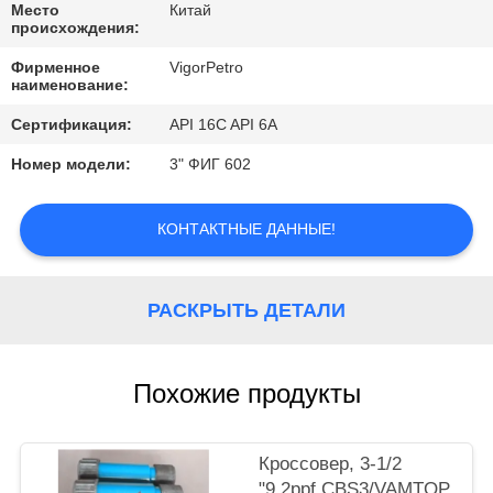
КОНТРОЛЬ
Место
Китай
происхождения:
КАЧЕСТВА
Фирменное
VigorPetro
наименование:
КОНТАКТНЫЕ
Сертификация:
API 16C API 6A
ДАННЫЕ
Номер модели:
3" ФИГ 602
ОТПРАВИТЬ
КОНТАКТНЫЕ ДАННЫЕ!
ЗАПРОС
РАСКРЫТЬ ДЕТАЛИ
КАРТА
САЙТА
Похожие продукты
PRIVACY
POLICY
Кроссовер, 3-1/2
"9.2ppf CBS3/VAMTOP