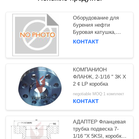
Оборудование для
бурения нефти
Буровая катушка,
изготовленная из
КОНТАКТ
материала класса CC
КОМПАНИОН
ФЛАНЖ, 2-1/16 " 3K X
2 ¢ LP коробка
negotiable MOQ:1 комплект
КОНТАКТ
АДАПТЕР Фланцевая
трубка подвеска 7-
1/16 "X 5KSI, коробка