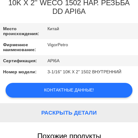
КОНТРОЛЬ
10K X 2'' WECO 1502 НАР. РЕЗЬБА
DD API6A
КАЧЕСТВА
Место
Китай
КОНТАКТНЫЕ
происхождения:
ДАННЫЕ
Фирменное
VigorPetro
наименование:
ОТПРАВИТЬ
Сертификация:
API6A
ЗАПРОС
Номер модели:
3-1/16" 10K X 2" 1502 ВНУТРЕННИЙ
КАРТА
КОНТАКТНЫЕ ДАННЫЕ!
САЙТА
РАСКРЫТЬ ДЕТАЛИ
PRIVACY
POLICY
Похожие продукты