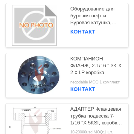
Оборудование для
бурения нефти
Буровая катушка,
изготовленная из
КОНТАКТ
материала класса CC
КОМПАНИОН
ФЛАНЖ, 2-1/16 " 3K X
2 ¢ LP коробка
negotiable MOQ:1 комплект
КОНТАКТ
АДАПТЕР Фланцевая
трубка подвеска 7-
1/16 "X 5KSI, коробка
5-1/2" 8RD, API 6A
10-20000usd MOQ:1 шт.