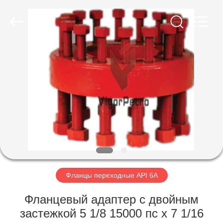
Equipment
Co.,
Ltd.
All
Rights
Reserved.
Developed
by
ГЛАВНАЯ
ECER
СТРАНИЦА
ПРОДУКЦИЯ
О
КОМПАНИИ
НАША
Фланцы переходные API 6A
ФАБРИКА
Фланцевый адаптер с двойным
застежкой 5 1/8 15000 пс x 7 1/16