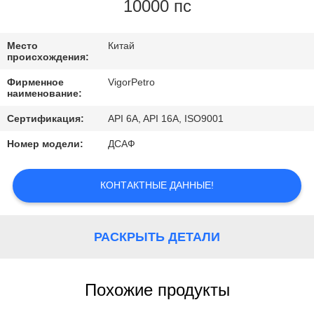
КОНТРОЛЬ
10000 пс
КАЧЕСТВА
Место
Китай
происхождения:
КОНТАКТНЫЕ
Фирменное
VigorPetro
ДАННЫЕ
наименование:
Сертификация:
API 6A, API 16A, ISO9001
ОТПРАВИТЬ
Номер модели:
ДСАФ
ЗАПРОС
КОНТАКТНЫЕ ДАННЫЕ!
КАРТА
САЙТА
РАСКРЫТЬ ДЕТАЛИ
PRIVACY
Похожие продукты
POLICY