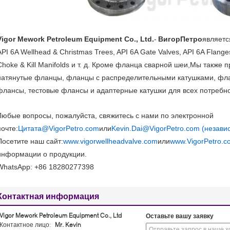
Vigor Mework Petroleum Equipment Co., Ltd.
-
ВигорПетро
являет
API 6A Wellhead & Christmas Trees, API 6A Gate Valves, API 6A Flange
Choke & Kill Manifolds и т. д. Кроме фланца сварной шеи,Мы также
натянутые фланцы, фланцы с распределительными катушками, фл
флансы, тестовые флансы и адаптерные катушки для всех потребно
Любые вопросы, пожалуйста, свяжитесь с нами по электронной
почте:
Цитата@VigorPetro.com
или
Kevin.Dai@VigorPetro.com (независ
Посетите наш сайт:
www.vigorwellheadvalve.com
или
www.VigorPetro.c
информации о продукции.
WhatsApp: +86 18280277398
Контактная информация
Vigor Mework Petroleum Equipment Co., Ltd
Оставьте вашу заявку
Контактное лицо:
Mr. Kevin