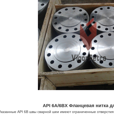
API 6A/6BX Фланцевая нитка д
Указанные API 6B швы сварной шеи имеют ограниченные отверстия,