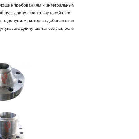
вующие требованиям к интегральным
т общую длину швов швартовой шеи
а, с допуском, которые добавляются
т указать длину шейки сварки, если