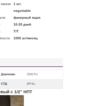
заказа:
1 шт.
negotiable
али:
фанерный ящик
:
10-20 дней
:
Т/Т
бности:
1000 шт/месяц
Давление:
2000 Psi
СТД:
API 6a
вый с 1/2" НПТ