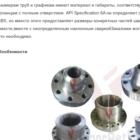
размерам труб и графикам.имеют материал и габариты, соответст
фланцам с полным отверстием. API Specification 6A не определяе
6BX, но вместо этого предоставляет размеры конкретных частей шв
вместе,вместе с неопределенным наклонным сваркойЗаказчики могу
это необходимо.
Особенности