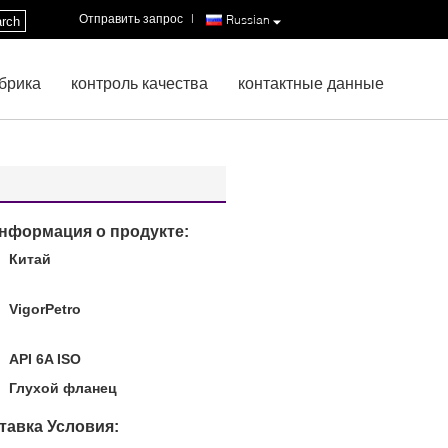
Отправить запрос
|
Russian
rch
брика
контроль качества
контактные данные
нформация о продукте:
Китай
:
VigorPetro
API 6A ISO
Глухой фланец
тавка Условия: