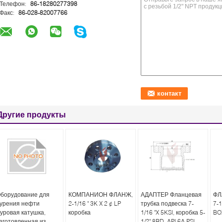
Телефон:
86-18280277398
Факс:
86-028-82007766
Другие продукты
борудование для
КОМПАНИОН ФЛАНЖ,
АДАПТЕР Фланцевая
ФЛ
урения нефти
2-1/16 " 3K X 2 ¢ LP
трубка подвеска 7-
7-1
уровая катушка,
коробка
1/16 "X 5KSI, коробка 5-
BO
зготовленная из
1/2" 8RD, API 6A PSL