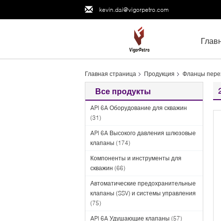
kevin.dai@vigorpetro.com
Глав
Главная страница
Продукция
Фланцы пере
Все продукты
API 6A Оборудование для скважин
(31)
API 6A Высокого давления шлюзовые
клапаны
(174)
Компоненты и инструменты для
скважин
(66)
Автоматические предохранительные
клапаны (SSV) и системы управления
(75)
API 6A Удушающие клапаны
(57)