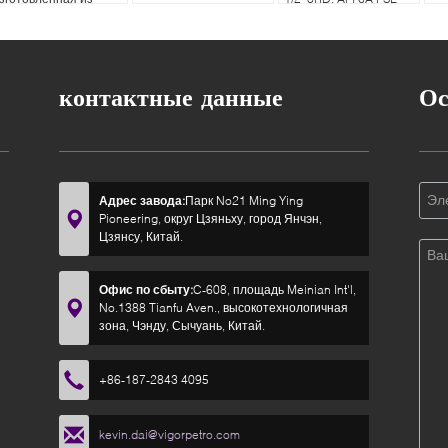
атериала класса CC
контактные данные
Ос
Адрес завода:
Парк No21 Ming Ying
Pioneering, округ Цзяньху, город Янчэн,
Цзянсу, Китай.
Офис по сбыту:
C-608, площадь Meinian Int'l,
No.1388 Tianfu Aven., высокотехнологичная
зона, Чэнду, Сычуань, Китай.
+86-187-2843 4095
kevin.dai@vigorpetro.com