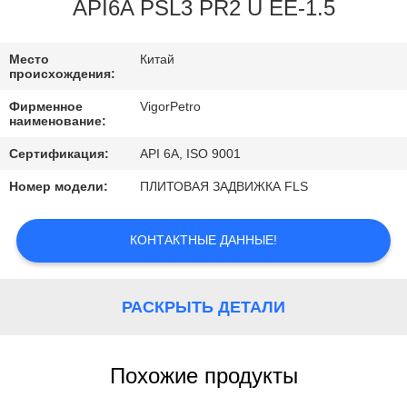
КОНТРОЛЬ
API6A PSL3 PR2 U EE-1.5
КАЧЕСТВА
Место
Китай
происхождения:
КОНТАКТНЫЕ
Фирменное
VigorPetro
ДАННЫЕ
наименование:
Сертификация:
API 6A, ISO 9001
ОТПРАВИТЬ
Номер модели:
ПЛИТОВАЯ ЗАДВИЖКА FLS
ЗАПРОС
КОНТАКТНЫЕ ДАННЫЕ!
КАРТА
САЙТА
РАСКРЫТЬ ДЕТАЛИ
PRIVACY
Похожие продукты
POLICY