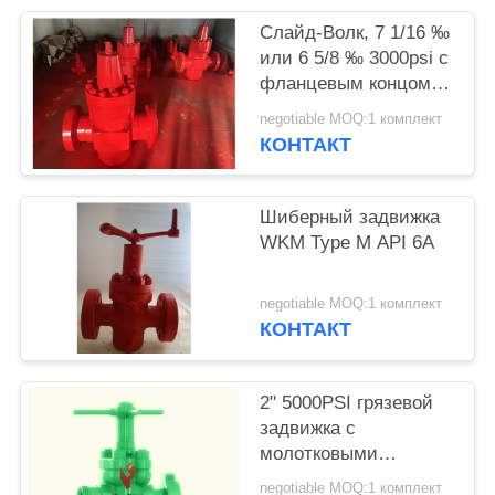
Слайд-Волк, 7 1/16 ‰
или 6 5/8 ‰ 3000psi с
фланцевым концом,
ручной, API6A PSL2
negotiable MOQ:1 комплект
PR1 PU EE.
КОНТАКТ
Шиберный задвижка
WKM Type M API 6A
negotiable MOQ:1 комплект
КОНТАКТ
2" 5000PSI грязевой
задвижка с
молотковыми
соединениями, одно
negotiable MOQ:1 комплект