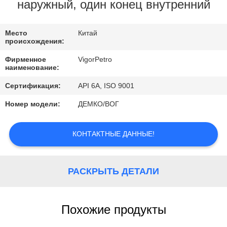
КОНТРОЛЬ
наружный, один конец внутренний
КАЧЕСТВА
Место
Китай
происхождения:
КОНТАКТНЫЕ
Фирменное
VigorPetro
ДАННЫЕ
наименование:
Сертификация:
API 6A, ISO 9001
ОТПРАВИТЬ
Номер модели:
ДЕМКО/ВОГ
ЗАПРОС
КОНТАКТНЫЕ ДАННЫЕ!
КАРТА
САЙТА
РАСКРЫТЬ ДЕТАЛИ
PRIVACY
Похожие продукты
POLICY