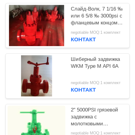
Слайд-Волк, 7 1/16 ‰
или 6 5/8 ‰ 3000psi с
фланцевым концом,
ручной, API6A PSL2
negotiable MOQ:1 комплект
PR1 PU EE.
КОНТАКТ
Шиберный задвижка
WKM Type M API 6A
negotiable MOQ:1 комплект
КОНТАКТ
2" 5000PSI грязевой
задвижка с
молотковыми
соединениями, одно
negotiable MOQ:1 комплект