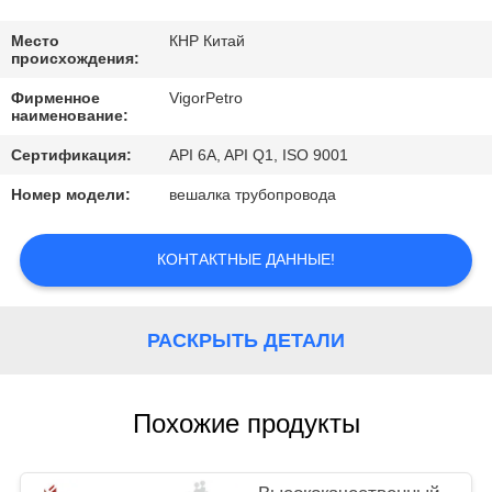
КОНТРОЛЬ
КАЧЕСТВА
Место
КНР Китай
происхождения:
Фирменное
VigorPetro
КОНТАКТНЫЕ
наименование:
ДАННЫЕ
Сертификация:
API 6A, API Q1, ISO 9001
Номер модели:
вешалка трубопровода
ОТПРАВИТЬ
ЗАПРОС
КОНТАКТНЫЕ ДАННЫЕ!
КАРТА
РАСКРЫТЬ ДЕТАЛИ
САЙТА
Похожие продукты
PRIVACY
POLICY