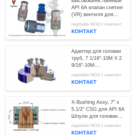
Высококачественный
API 6A клапан снятия
(VR) вентиля для
поддержания
negotiable MOQ:1 комплект
давления скважины
КОНТАКТ
Адаптер для головки
труб, 7 1/16"-10M X 2
9/16"-10M
Застегнутый верх,
negotiable MOQ:1 комплект
BTM Подготовка к
КОНТАКТ
принятию
расширенной шеи
вешалки труб
X-Bushing Assy, 7" x
5.1/2" CSG для API 6A
Шпули для головки
труб
negotiable MOQ:1 комплект
КОНТАКТ