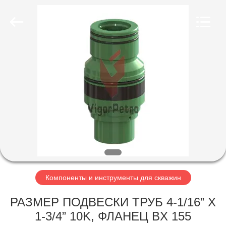
Petroleum
Equipment
Co.,
Ltd.
All
Rights
Reserved.
Developed
ГЛАВНАЯ
by
ECER
СТРАНИЦА
ПРОДУКЦИЯ
О
КОМПАНИИ
НАША
Компоненты и инструменты для скважин
ФАБРИКА
РАЗМЕР ПОДВЕСКИ ТРУБ 4-1/16” X
1-3/4” 10K, ФЛАНЕЦ BX 155