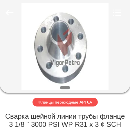
Equipment
Co.,
Ltd.
All
Rights
Reserved.
Developed
by
ГЛАВНАЯ
ECER
СТРАНИЦА
ПРОДУКЦИЯ
О
КОМПАНИИ
НАША
Фланцы переходные API 6A
ФАБРИКА
Сварка шейной линии трубы фланце
3 1/8 " 3000 PSI WP R31 x 3 ¢ SCH