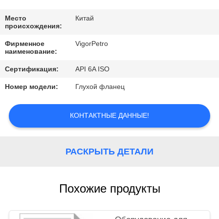
КОНТРОЛЬ
КАЧЕСТВА
Место
Китай
происхождения:
Фирменное
VigorPetro
КОНТАКТНЫЕ
наименование:
ДАННЫЕ
Сертификация:
API 6A ISO
Номер модели:
Глухой фланец
ОТПРАВИТЬ
ЗАПРОС
КОНТАКТНЫЕ ДАННЫЕ!
КАРТА
РАСКРЫТЬ ДЕТАЛИ
САЙТА
Похожие продукты
PRIVACY
POLICY