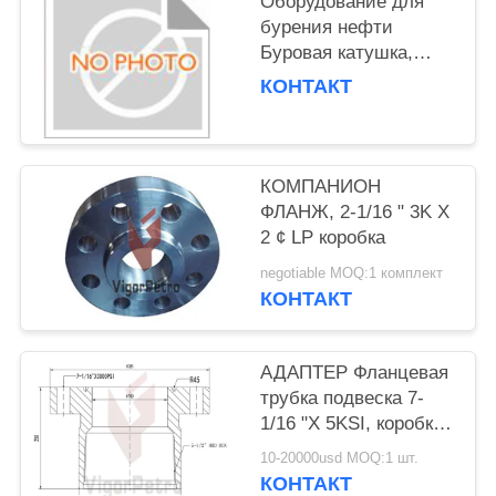
Оборудование для
бурения нефти
Буровая катушка,
изготовленная из
КОНТАКТ
материала класса CC
КОМПАНИОН
ФЛАНЖ, 2-1/16 " 3K X
2 ¢ LP коробка
negotiable MOQ:1 комплект
КОНТАКТ
АДАПТЕР Фланцевая
трубка подвеска 7-
1/16 "X 5KSI, коробка
5-1/2" 8RD, API 6A
10-20000usd MOQ:1 шт.
PSL
КОНТАКТ