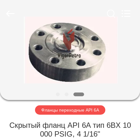
Equipment
Co.,
Ltd.
All
Rights
Reserved.
Developed
by
ГЛАВНАЯ
ECER
СТРАНИЦА
ПРОДУКЦИЯ
О
КОМПАНИИ
НАША
Фланцы переходные API 6A
ФАБРИКА
Скрытый фланц API 6A тип 6BX 10
000 PSIG, 4 1/16"