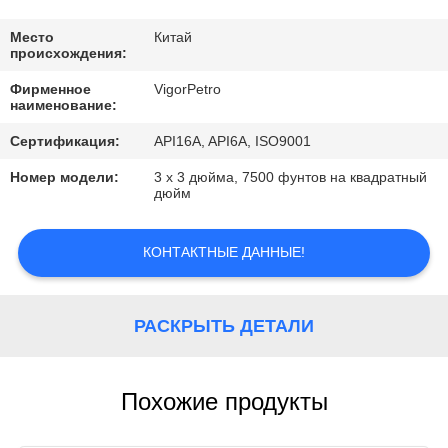
КОНТРОЛЬ
КАЧЕСТВА
Место
Китай
происхождения:
Фирменное
VigorPetro
КОНТАКТНЫЕ
наименование:
ДАННЫЕ
Сертификация:
API16A, API6A, ISO9001
Номер модели:
3 x 3 дюйма, 7500 фунтов на квадратный
ОТПРАВИТЬ
дюйм
ЗАПРОС
КОНТАКТНЫЕ ДАННЫЕ!
КАРТА
САЙТА
РАСКРЫТЬ ДЕТАЛИ
PRIVACY
Похожие продукты
POLICY