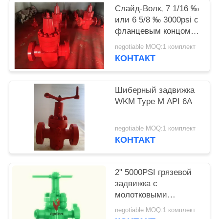
Слайд-Волк, 7 1/16 ‰
или 6 5/8 ‰ 3000psi с
фланцевым концом,
ручной, API6A PSL2
negotiable MOQ:1 комплект
PR1 PU EE.
КОНТАКТ
Шиберный задвижка
WKM Type M API 6A
negotiable MOQ:1 комплект
КОНТАКТ
2" 5000PSI грязевой
задвижка с
молотковыми
соединениями, одно
negotiable MOQ:1 комплект
соединение