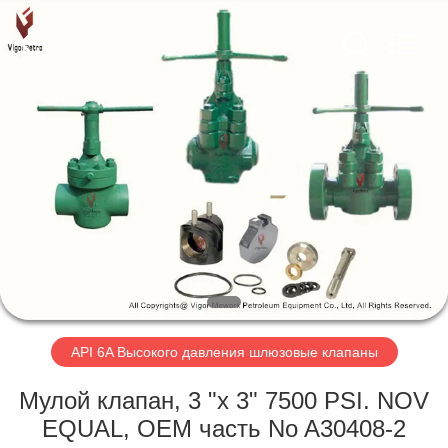
Petroleum
Equipment
Co.,
Ltd.
All
Rights
Reserved.
Developed
ГЛАВНАЯ
by
ECER
СТРАНИЦА
ПРОДУКЦИЯ
О
КОМПАНИИ
НАША
API 6A Высокого давления шлюзовые клапаны
ФАБРИКА
Мулой клапан, 3 "х 3" 7500 PSI. NOV
EQUAL, OEM часть No A30408-2