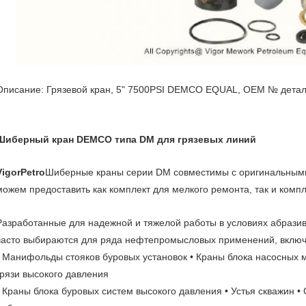
Описание
: Грязевой кран, 5" 7500PSI DEMCO EQUAL, OEM № дета
Шиберный кран DEMCO типа DM для грязевых линий
VigorPetro
Шиберные краны серии DM совместимы с оригинальны
можем предоставить как комплект для мелкого ремонта, так и компл
Разработанные для надежной и тяжелой работы в условиях абраз
часто выбираются для ряда нефтепромысловых применений, включ
• Манифольды стояков буровых установок • Краны блока насосных
грязи высокого давления
• Краны блока буровых систем высокого давления • Устья скважин 