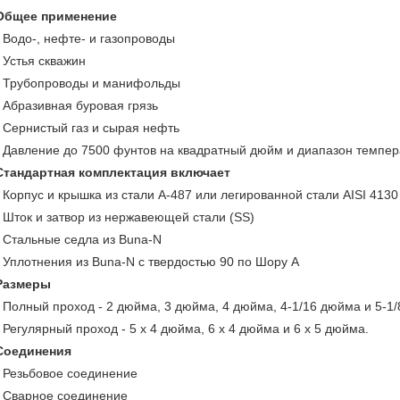
Общее применение
• Водо-, нефте- и газопроводы
• Устья скважин
• Трубопроводы и манифольды
• Абразивная буровая грязь
• Сернистый газ и сырая нефть
• Давление до 7500 фунтов на квадратный дюйм и диапазон темпера
Стандартная комплектация включает
• Корпус и крышка из стали A-487 или легированной стали AISI 4130
• Шток и затвор из нержавеющей стали (SS)
• Стальные седла из Buna-N
• Уплотнения из Buna-N с твердостью 90 по Шору А
Размеры
• Полный проход - 2 дюйма, 3 дюйма, 4 дюйма, 4-1/16 дюйма и 5-1
• Регулярный проход - 5 x 4 дюйма, 6 x 4 дюйма и 6 x 5 дюйма.
Соединения
• Резьбовое соединение
• Сварное соединение