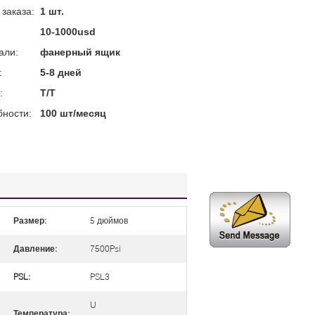
заказа:
1 шт.
10-1000usd
али:
фанерный ящик
:
5-8 дней
:
Т/Т
бности:
100 шт/месяц
Размер:
5 дюймов
Давление:
7500Psi
PSL:
PSL3
U
Температура: