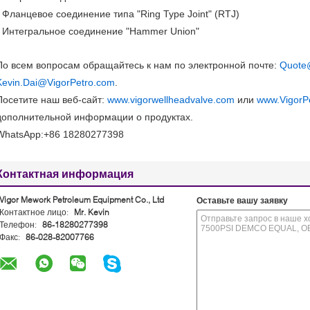
• Фланцевое соединение типа "Ring Type Joint" (RTJ)
• Интегральное соединение "Hammer Union"
По всем вопросам обращайтесь к нам по электронной почте:
Quote
Kevin.Dai@VigorPetro.com
.
Посетите наш веб-сайт:
www.vigorwellheadvalve.com
или
www.VigorP
дополнительной информации о продуктах.
WhatsApp:+86 18280277398
Контактная информация
Vigor Mework Petroleum Equipment Co., Ltd
Оставьте вашу заявку
Контактное лицо:
Mr. Kevin
Телефон:
86-18280277398
Факс:
86-028-82007766