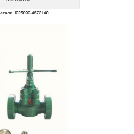
етали J025090-4572140