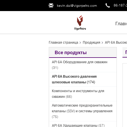
86-187-
kevin.dai@vigorpetro.com
Глав
Главная страница
Продукция
API 6A Высок
Все продукты
API 6A Оборудование для скважин
(31)
API 6A Высокого давления
шлюзовые клапаны
(174)
Компоненты и инструменты для
скважин
(66)
Автоматические предохранительные
клапаны (SSV) и системы управления
(75)
API 6A Удушающие клапаны
(57)