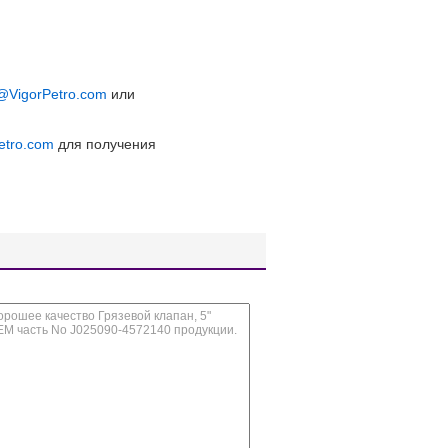
@VigorPetro.com
или
etro.com
для получения