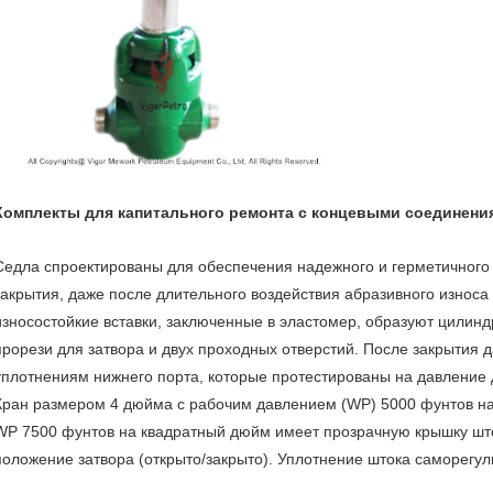
Комплекты для капитального ремонта с концевыми соединени
Седла спроектированы для обеспечения надежного и герметичного
закрытия, даже после длительного воздействия абразивного износ
износостойкие вставки, заключенные в эластомер, образуют цилинд
прорези для затвора и двух проходных отверстий. После закрытия 
уплотнениям нижнего порта, которые протестированы на давление 
Кран размером 4 дюйма с рабочим давлением (WP) 5000 фунтов на
WP 7500 фунтов на квадратный дюйм имеет прозрачную крышку што
положение затвора (открыто/закрыто). Уплотнение штока саморегу