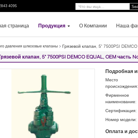
2843 4095
Sea
ная страница
Продукция
О Компании
Наша фа
Грязевой клапан, 5" 7500PSI DEMC
ого давления шлюзовые клапаны
Грязевой клапан, 5" 7500PSI DEMCO EQUAL, OEM часть No
Подробная и
Место
происхождения
Фирменное
наименование:
Сертификация:
Номер модели:
Оплата и дос