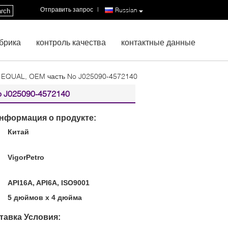
Отправить запрос
|
Russian
rch
брика
контроль качества
контактные данные
O EQUAL, OEM часть No J025090-4572140
 J025090-4572140
нформация о продукте:
Китай
:
VigorPetro
API16A, API6A, ISO9001
5 дюймов х 4 дюйма
тавка Условия: