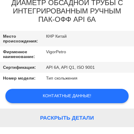
КОНТРОЛЬ
ДИАМЕТР ОБСАДНОЙ ТРУБЫ С
ИНТЕГРИРОВАННЫМ РУЧНЫМ
КАЧЕСТВА
ПАК-ОФФ API 6A
КОНТАКТНЫЕ
Место
КНР Китай
ДАННЫЕ
происхождения:
Фирменное
VigorPetro
наименование:
ОТПРАВИТЬ
ЗАПРОС
Сертификация:
API 6A, API Q1, ISO 9001
Номер модели:
Тип скольжения
КАРТА
КОНТАКТНЫЕ ДАННЫЕ!
САЙТА
PRIVACY
РАСКРЫТЬ ДЕТАЛИ
POLICY