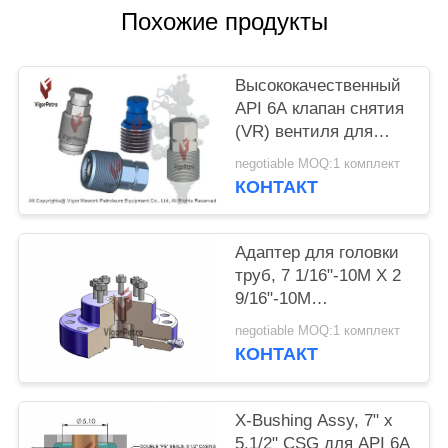
Похожие продукты
Высококачественный
API 6A клапан снятия
(VR) вентиля для
поддержания
negotiable MOQ:1 комплект
давления скважины
КОНТАКТ
Адаптер для головки
труб, 7 1/16"-10M X 2
9/16"-10M
Застегнутый верх,
negotiable MOQ:1 комплект
BTM Подготовка к
КОНТАКТ
принятию
расширенной шеи
вешалки труб
X-Bushing Assy, 7" x
5.1/2" CSG для API 6A