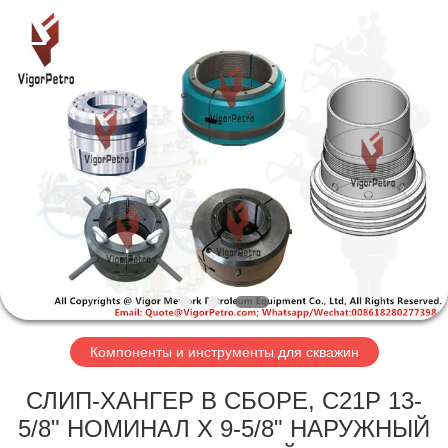
Petroleum
Equipment
Co.,
Ltd.
All
Rights
Reserved.
Developed
ГЛАВНАЯ
by
ECER
СТРАНИЦА
ПРОДУКЦИЯ
О
КОМПАНИИ
НАША
Компоненты и инструменты для скважин
ФАБРИКА
СЛИП-ХАНГЕР В СБОРЕ, C21P 13-
5/8" НОМИНАЛ X 9-5/8" НАРУЖНЫЙ