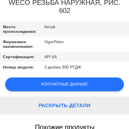
КОНТРОЛЬ
WECO РЕЗЬБА НАРУЖНАЯ, РИС.
602
КАЧЕСТВА
Место
Китай
КОНТАКТНЫЕ
происхождения:
ДАННЫЕ
Фирменное
VigorPetro
наименование:
ОТПРАВИТЬ
Сертификация:
API 6A
ЗАПРОС
Номер модели:
3 дюйма 900 РТДЖ
КАРТА
КОНТАКТНЫЕ ДАННЫЕ!
САЙТА
РАСКРЫТЬ ДЕТАЛИ
PRIVACY
POLICY
Похожие продукты