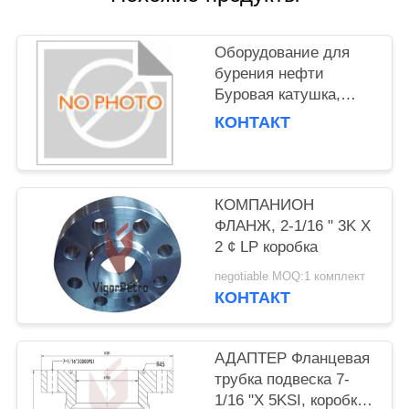
Оборудование для
бурения нефти
Буровая катушка,
изготовленная из
КОНТАКТ
материала класса CC
КОМПАНИОН
ФЛАНЖ, 2-1/16 " 3K X
2 ¢ LP коробка
negotiable MOQ:1 комплект
КОНТАКТ
АДАПТЕР Фланцевая
трубка подвеска 7-
1/16 "X 5KSI, коробка