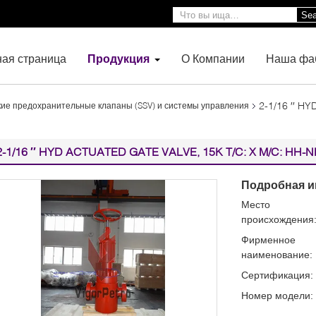
Sea
ная страница
Продукция
О Компании
Наша фа
2-1/16 ′′ H
ие предохранительные клапаны (SSV) и системы управления
2-1/16 ′′ HYD ACTUATED GATE VALVE, 15K T/C: X M/C: HH-N
Подробная и
Место
происхождения
Фирменное
наименование:
Сертификация:
Номер модели: