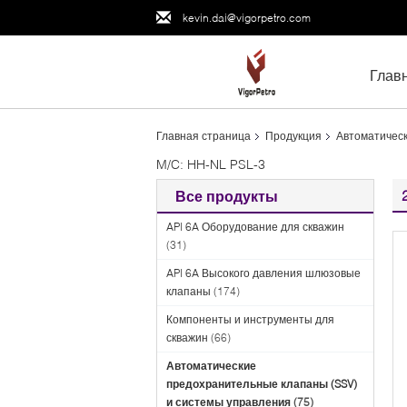
kevin.dai@vigorpetro.com
Глав
Главная страница
Продукция
Автоматическ
M/C: HH-NL PSL-3
Все продукты
API 6A Оборудование для скважин
(31)
API 6A Высокого давления шлюзовые
клапаны
(174)
Компоненты и инструменты для
скважин
(66)
Автоматические
предохранительные клапаны (SSV)
и системы управления
(75)