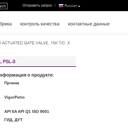
Отправить запрос
|
Russian
rch
брика
контроль качества
контактные данные
YD ACTUATED GATE VALVE, 15K T/C: X
L PSL-3
нформация о продукте:
Прчина
:
VigorPetro
API 6A API Q1 ISO 9001
ГИД, ДУТ