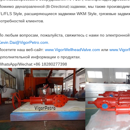
Помимо
, мы также производим
двунаправленной (Bi-Directional) задвижки
FL/FLS Style, расширяющиеся задвижки WKM Style, грязевые задвиж
потребностей клиентов.
По любым вопросам, пожалуйста, свяжитесь с нами по электронной
Kevin.Dai@VigorPetro.com
.
Посетите наш веб-сайт:
www.VigorWellheadValve.com
или
www.Vigor
дополнительной информации о продуктах.
WhatsApp/Wechat:+86 18280277398