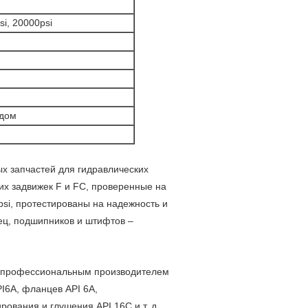
si, 20000psi
одом
х запчастей для гидравлических
их задвижек F и FC, проверенные на
psi, протестированы на надежность и
лец, подшипников и штифтов –
 профессиональным производителем
I6A, фланцев API 6A,
ования и глушения API 16C и т. д.