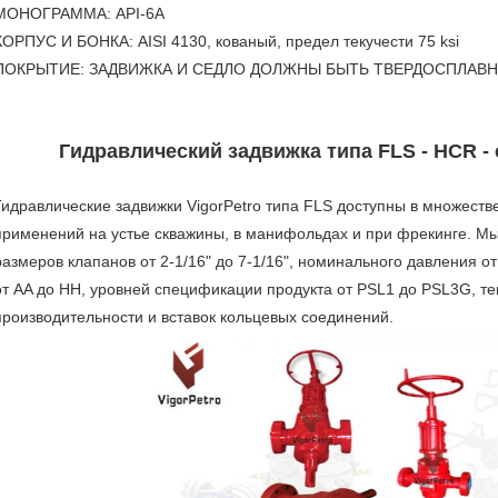
МОНОГРАММА: API-6A
КОРПУС И БОНКА: AISI 4130, кованый, предел текучести 75 ksi
ПОКРЫТИЕ: ЗАДВИЖКА И СЕДЛО ДОЛЖНЫ БЫТЬ ТВЕРДОСПЛАВН
Гидравлический задвижка типа FLS - HCR -
Гидравлические задвижки VigorPetro типа FLS доступны в множеств
применений на устье скважины, в манифольдах и при фрекинге. 
размеров клапанов от 2-1/16" до 7-1/16", номинального давления от
от AA до HH, уровней спецификации продукта от PSL1 до PSL3G, те
производительности и вставок кольцевых соединений.