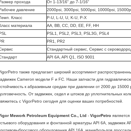
Размер прохода
От 1-13/16“ до 7-1/16“
Рабочее давление
2000psi, 3000psi, 5000psi, 10000psi, 15000p
Темп. Класс
P-U, L-U, U, K-U, P-X
Класс материала
AA, BB, CC, DD, EE, FF, HH
PSL
PSL1, PSL2, PSL3, PSL3G, PSL4
PR
PR1, PR2
Сервис
Стандартный сервис, Сервис с сероводор
Стандарт
API 6A, API Q1, ISO 9001
VigorPetro также предлагает широкий ассортимент распространенны
задвижек Cameron модели F и FC. Наши запчасти для гидравлическ
устойчивость к абразивным средам при давлении от 2000 до 15000 
долговечность. От задвижек, седел и штоков до уплотнительных ко
свяжитесь с VigorPetro
сегодня для оценки ваших потребностей.
Vigor Mework Petroleum Equipment Co., Ltd
-
VigorPetro
является
устьевого оборудования и фонтанной арматуры API 6A, задвижек AP
противовыбросового оборудования API 16A, манифольдов дросселир