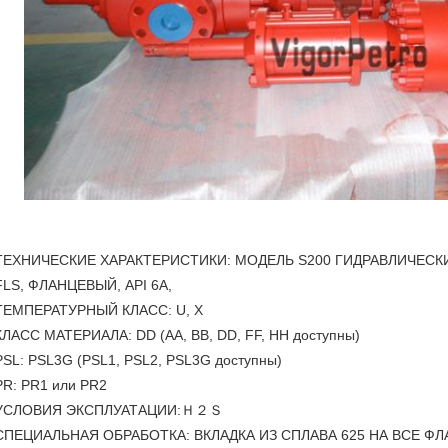
ТЕХНИЧЕСКИЕ ХАРАКТЕРИСТИКИ: МОДЕЛЬ S200 ГИДРАВЛИЧЕСКИЙ 
FLS, ФЛАНЦЕВЫЙ, API 6A,
ТЕМПЕРАТУРНЫЙ КЛАСС: U, X
КЛАСС МАТЕРИАЛА: DD (AA, BB, DD, FF, HH доступны)
PSL: PSL3G (PSL1, PSL2, PSL3G доступны)
PR: PR1 или PR2
УСЛОВИЯ ЭКСПЛУАТАЦИИ:Ｈ２Ｓ
СПЕЦИАЛЬНАЯ ОБРАБОТКА: ВКЛАДКА ИЗ СПЛАВА 625 НА ВСЕ Ф