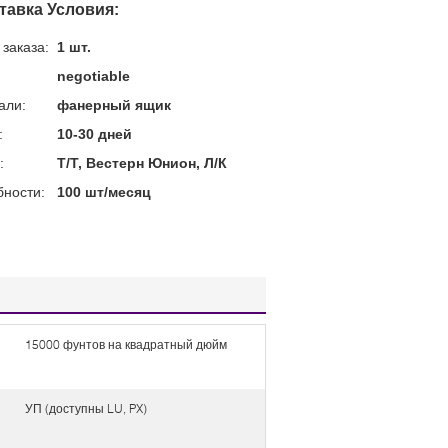
тавка Условия:
заказа:
1 шт.
negotiable
али:
фанерный ящик
:
10-30 дней
:
Т/Т, Вестерн Юнион, Л/К
бности:
100 шт/месяц
15000 фунтов на квадратный дюйм
УП (доступны LU, PX)