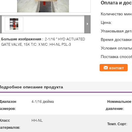
Оплата и дос
Количество мин 
Цена:
Упаковывая дет
Большие изображения :
2-1/16 ′′ HYD ACTUATED
Время доставки
GATE VALVE, 15K T/C: X M/C: HH-NL PSL-3
Условия оплаты
Поставка спосо
контакт
Подробное описание продукта
Диапазон
4-1/16 дюйма
Номинальное
азмеров:
давление:
Класс
HH-NL
Темп. Сорт:
атериалов: