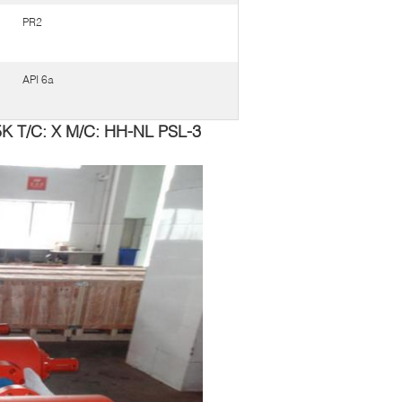
PR2
API 6a
 T/C: X M/C: HH-NL PSL-3