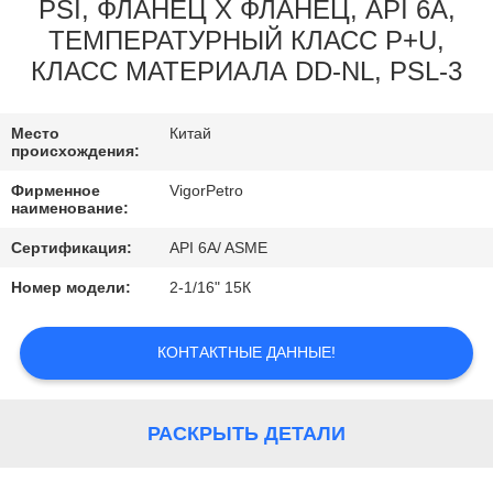
КОНТРОЛЬ
PSI, ФЛАНЕЦ X ФЛАНЕЦ, API 6A,
ТЕМПЕРАТУРНЫЙ КЛАСС P+U,
КАЧЕСТВА
КЛАСС МАТЕРИАЛА DD-NL, PSL-3
КОНТАКТНЫЕ
Место
Китай
ДАННЫЕ
происхождения:
Фирменное
VigorPetro
наименование:
ОТПРАВИТЬ
ЗАПРОС
Сертификация:
API 6A/ ASME
Номер модели:
2-1/16" 15К
КАРТА
КОНТАКТНЫЕ ДАННЫЕ!
САЙТА
PRIVACY
РАСКРЫТЬ ДЕТАЛИ
POLICY