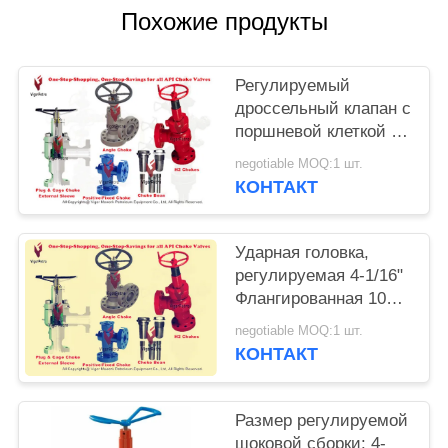
Похожие продукты
Регулируемый
дроссельный клапан с
поршневой клеткой и
внешней гильзой,
negotiable MOQ:1 шт.
вход и выход пара 3"
КОНТАКТ
x 1500#RTJ, API 6A
PSL2
Ударная головка,
регулируемая 4-1/16"
Флангированная 10
000 PSI 2" TRIM H2S,
negotiable MOQ:1 шт.
PSL3 PR1 PU HH-NL
КОНТАКТ
Размер регулируемой
шоковой сборки: 4-