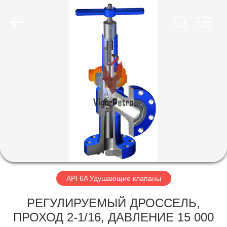
Equipment
Co.,
Ltd.
All
Rights
Reserved.
Developed
by
ГЛАВНАЯ
ECER
СТРАНИЦА
ПРОДУКЦИЯ
О
КОМПАНИИ
НАША
API 6A Удушающие клапаны
ФАБРИКА
РЕГУЛИРУЕМЫЙ ДРОССЕЛЬ,
ПРОХОД 2-1/16, ДАВЛЕНИЕ 15 000