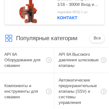
1/16 - 3000# Вход и
выход в фланце WP с
negotiable MOQ:1 шт.
1 максимальным
КОНТАКТ
отверстием (масштаб
до 64/64),
Популярные категории
Все
API 6A
API 6A Высокого
Оборудование для
давления шлюзовые
скважин
клапаны
Автоматические
Компоненты и
предохранительные
инструменты для
клапаны (SSV) и
скважин
системы
управления