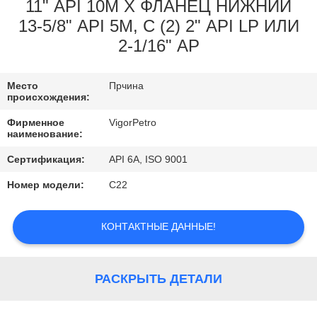
КОНТРОЛЬ
11" API 10M X ФЛАНЕЦ НИЖНИЙ
13-5/8" API 5M, С (2) 2" API LP ИЛИ
КАЧЕСТВА
2-1/16" AP
КОНТАКТНЫЕ
Место
Прчина
ДАННЫЕ
происхождения:
Фирменное
VigorPetro
наименование:
ОТПРАВИТЬ
ЗАПРОС
Сертификация:
API 6A, ISO 9001
Номер модели:
C22
КАРТА
КОНТАКТНЫЕ ДАННЫЕ!
САЙТА
PRIVACY
РАСКРЫТЬ ДЕТАЛИ
POLICY