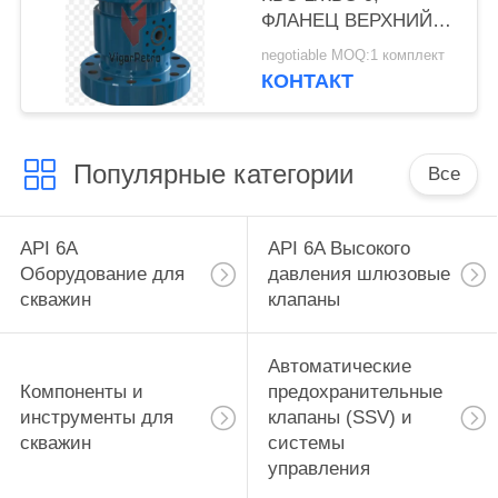
ФЛАНЕЦ ВЕРХНИЙ
11-5M X ФЛАНЕЦ
negotiable MOQ:1 комплект
НИЖНИЙ 13 5/8-5M,
КОНТАКТ
ПРОХОДНОЕ
ОТВЕРСТИЕ 8.25,
ОБЩАЯ ДЛИНА 26.00
Популярные категории
PSL : 3 TC : U-X
Все
API 6A
API 6A Высокого
Оборудование для
давления шлюзовые
скважин
клапаны
Автоматические
Компоненты и
предохранительные
инструменты для
клапаны (SSV) и
скважин
системы
управления