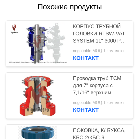
Похожие продукты
КОРПУС ТРУБНОЙ
ГОЛОВКИ RTSW-VAT
SYSTEM 11" 3000 PSI
ФЛАНЕЦ СВЕРХУ
negotiable MOQ:1 комплект
R53; НИЖНЕЕ
КОНТАКТ
БЫСТРОЕ
СОЕДИНЕНИЕ;
УПЛОТНЕНИЕ
Проводка труб TCM
НИЖНЕЙ
для 7" корпуса с
ОБСАДНОЙ
7,1/16" верхним
КОЛОННЫ 9 5/8"; 2
фланцем для 3000
negotiable MOQ:1 комплект
1/16"
psi, 11"3000psi
КОНТАКТ
нижний фланц
ПОКОВКА, К/ БУКСА,
КБС-2/КБС-9,