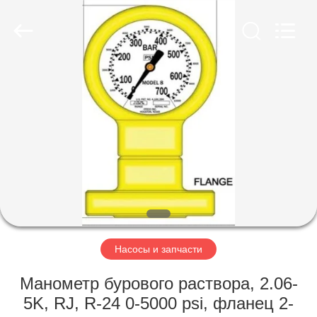
Equipment
Co.,
Ltd.
All
Rights
Reserved.
Developed
by
ГЛАВНАЯ
ECER
СТРАНИЦА
ПРОДУКЦИЯ
О
КОМПАНИИ
НАША
Насосы и запчасти
ФАБРИКА
Манометр бурового раствора, 2.06-
5K, RJ, R-24 0-5000 psi, фланец 2-