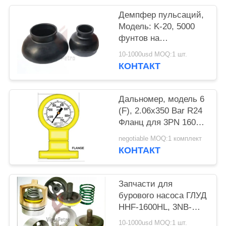
Демпфер пульсаций,
Модель: K-20, 5000
фунтов на
квадратный дюйм,
10-1000usd MOQ:1 шт.
Производитель:
КОНТАКТ
Hydril, Серийный
номер: 4677021973 и
Серийный номер:
Дальномер, модель 6
467702207
(F), 2.06x350 Bar R24
Фланц для 3PN 1600
LG UPETROM
negotiable MOQ:1 комплект
высокоточных
КОНТАКТ
грязевых насосов
Запчасти для
бурового насоса ГЛУД
HHF-1600HL, 3NB-
1600F, 3NB-1000F
10-1000usd MOQ:1 шт.