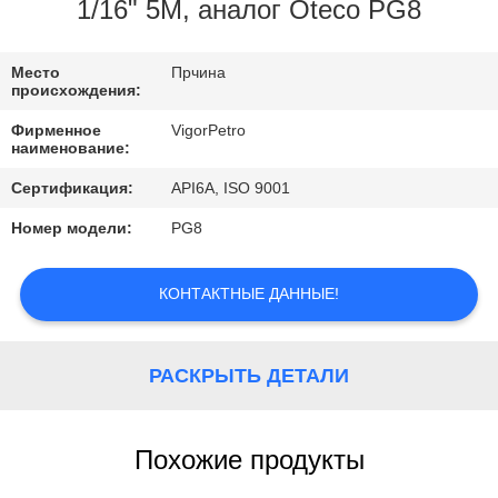
КОНТРОЛЬ
1/16" 5M, аналог Oteco PG8
КАЧЕСТВА
Место
Прчина
происхождения:
КОНТАКТНЫЕ
Фирменное
VigorPetro
ДАННЫЕ
наименование:
Сертификация:
API6A, ISO 9001
ОТПРАВИТЬ
Номер модели:
PG8
ЗАПРОС
КОНТАКТНЫЕ ДАННЫЕ!
КАРТА
САЙТА
РАСКРЫТЬ ДЕТАЛИ
PRIVACY
Похожие продукты
POLICY