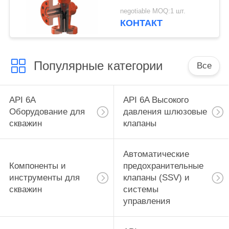
выход в фланце WP с
negotiable MOQ:1 шт.
1 максимальным
КОНТАКТ
отверстием (масштаб
до 64/64),
Популярные категории
Все
API 6A
API 6A Высокого
Оборудование для
давления шлюзовые
скважин
клапаны
Автоматические
Компоненты и
предохранительные
инструменты для
клапаны (SSV) и
скважин
системы
управления