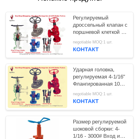
Регулируемый
дроссельный клапан с
поршневой клеткой и
внешней гильзой,
negotiable MOQ:1 шт.
вход и выход пара 3"
КОНТАКТ
x 1500#RTJ, API 6A
PSL2
Ударная головка,
регулируемая 4-1/16"
Флангированная 10
000 PSI 2" TRIM H2S,
negotiable MOQ:1 шт.
PSL3 PR1 PU HH-NL
КОНТАКТ
Размер регулируемой
шоковой сборки: 4-
1/16 - 3000# Вход и