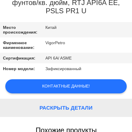
КОНТРОЛЬ
фунтов/кв. дюйм, RTJ API6A EE,
PSLS PR1 U
КАЧЕСТВА
Место
Китай
КОНТАКТНЫЕ
происхождения:
ДАННЫЕ
Фирменное
VigorPetro
наименование:
ОТПРАВИТЬ
Сертификация:
API 6A/ ASME
ЗАПРОС
Номер модели:
Зафиксированный
КАРТА
КОНТАКТНЫЕ ДАННЫЕ!
САЙТА
РАСКРЫТЬ ДЕТАЛИ
PRIVACY
POLICY
Похожие продукты