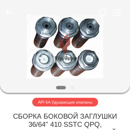
Equipment
Co.,
Ltd.
All
Rights
Reserved.
Developed
by
ГЛАВНАЯ
ECER
СТРАНИЦА
ПРОДУКЦИЯ
О
КОМПАНИИ
НАША
API 6A Удушающие клапаны
ФАБРИКА
СБОРКА БОКОВОЙ ЗАГЛУШКИ
36/64" 410 SSTC QPQ,