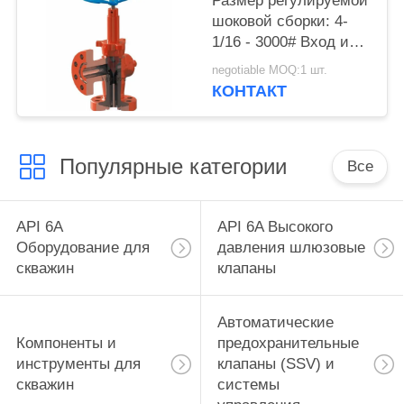
Размер регулируемой
шоковой сборки: 4-
1/16 - 3000# Вход и
выход в фланце WP с
negotiable MOQ:1 шт.
1 максимальным
КОНТАКТ
отверстием (масштаб
до 64/64),
Популярные категории
Все
API 6A
API 6A Высокого
Оборудование для
давления шлюзовые
скважин
клапаны
Автоматические
Компоненты и
предохранительные
инструменты для
клапаны (SSV) и
скважин
системы