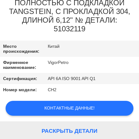
КОНТРОЛЬ
ПОЛНОСТЬЮ С ПОДКЛАДКОЙ
TANGSTEIN, С ПРОКЛАДКОЙ 304,
КАЧЕСТВА
ДЛИНОЙ 6,12" № ДЕТАЛИ:
51032119
КОНТАКТНЫЕ
ДАННЫЕ
Место
Китай
происхождения:
ОТПРАВИТЬ
Фирменное
VigorPetro
наименование:
ЗАПРОС
Сертификация:
API 6A ISO 9001 API Q1
КАРТА
Номер модели:
CH2
САЙТА
КОНТАКТНЫЕ ДАННЫЕ!
PRIVACY
POLICY
РАСКРЫТЬ ДЕТАЛИ