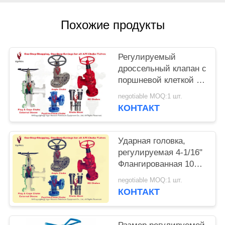
Похожие продукты
Регулируемый
дроссельный клапан с
поршневой клеткой и
внешней гильзой,
negotiable MOQ:1 шт.
вход и выход пара 3"
КОНТАКТ
x 1500#RTJ, API 6A
PSL2
Ударная головка,
регулируемая 4-1/16"
Флангированная 10
000 PSI 2" TRIM H2S,
negotiable MOQ:1 шт.
PSL3 PR1 PU HH-NL
КОНТАКТ