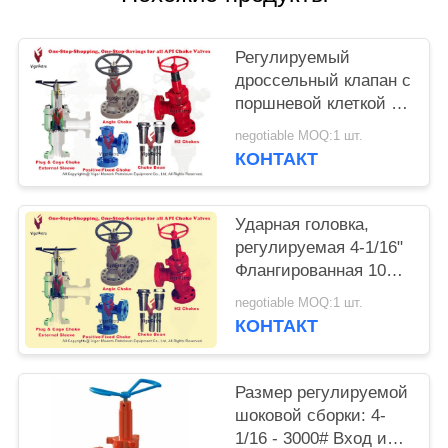
Регулируемый
дроссельный клапан с
поршневой клеткой и
внешней гильзой,
negotiable MOQ:1 шт.
вход и выход пара 3"
КОНТАКТ
x 1500#RTJ, API 6A
PSL2
Ударная головка,
регулируемая 4-1/16"
Флангированная 10
000 PSI 2" TRIM H2S,
negotiable MOQ:1 шт.
PSL3 PR1 PU HH-NL
КОНТАКТ
Размер регулируемой
шоковой сборки: 4-
1/16 - 3000# Вход и