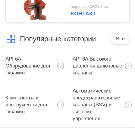
выход в фланце WP с
negotiable MOQ:1 шт.
1 максимальным
КОНТАКТ
отверстием (масштаб
до 64/64),
Популярные категории
Все
API 6A
API 6A Высокого
Оборудование для
давления шлюзовые
скважин
клапаны
Автоматические
Компоненты и
предохранительные
инструменты для
клапаны (SSV) и
скважин
системы
управления