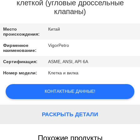
КОНТРОЛЬ
клеткой (угловые дроссельные
клапаны)
КАЧЕСТВА
Место
Китай
КОНТАКТНЫЕ
происхождения:
ДАННЫЕ
Фирменное
VigorPetro
наименование:
ОТПРАВИТЬ
Сертификация:
ASME, ANSI, API 6A
ЗАПРОС
Номер модели:
Клетка и вилка
КАРТА
КОНТАКТНЫЕ ДАННЫЕ!
САЙТА
РАСКРЫТЬ ДЕТАЛИ
PRIVACY
POLICY
Похожие продукты