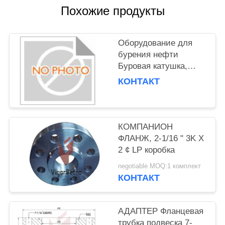
Похожие продукты
Оборудование для
бурения нефти
Буровая катушка,
изготовленная из
КОНТАКТ
материала класса CC
КОМПАНИОН
ФЛАНЖ, 2-1/16 " 3K X
2 ¢ LP коробка
negotiable MOQ:1 комплект
КОНТАКТ
АДАПТЕР Фланцевая
трубка подвеска 7-