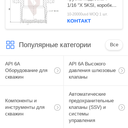
1/16 "X 5KSI, коробка
5-1/2" 8RD, API 6A
10-20000usd MOQ:1 шт.
PSL
КОНТАКТ
Популярные категории
Все
API 6A
API 6A Высокого
Оборудование для
давления шлюзовые
скважин
клапаны
Автоматические
Компоненты и
предохранительные
инструменты для
клапаны (SSV) и
скважин
системы
управления