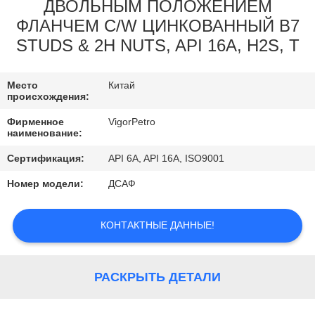
КОНТРОЛЬ
ДВОЛЬНЫМ ПОЛОЖЕНИЕМ
ФЛАНЧЕМ C/W ЦИНКОВАННЫЙ B7
КАЧЕСТВА
STUDS & 2H NUTS, API 16A, H2S, T
КОНТАКТНЫЕ
Место
Китай
ДАННЫЕ
происхождения:
Фирменное
VigorPetro
наименование:
ОТПРАВИТЬ
ЗАПРОС
Сертификация:
API 6A, API 16A, ISO9001
Номер модели:
ДСАФ
КАРТА
КОНТАКТНЫЕ ДАННЫЕ!
САЙТА
PRIVACY
РАСКРЫТЬ ДЕТАЛИ
POLICY