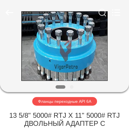
Equipment
Co.,
Ltd.
All
Rights
Reserved.
Developed
by
ГЛАВНАЯ
ECER
СТРАНИЦА
ПРОДУКЦИЯ
О
КОМПАНИИ
НАША
Фланцы переходные API 6A
ФАБРИКА
13 5/8" 5000# RTJ X 11" 5000# RTJ
ДВОЛЬНЫЙ АДАПТЕР С