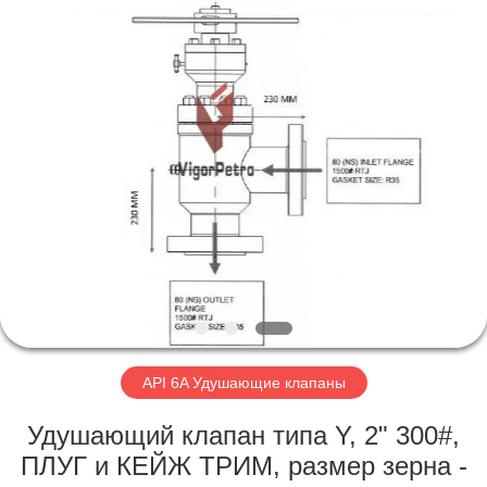
Equipment
Co.,
Ltd.
All
Rights
Reserved.
Developed
by
ГЛАВНАЯ
ECER
СТРАНИЦА
ПРОДУКЦИЯ
О
КОМПАНИИ
НАША
API 6A Удушающие клапаны
ФАБРИКА
Удушающий клапан типа Y, 2" 300#,
ПЛУГ и КЕЙЖ ТРИМ, размер зерна -