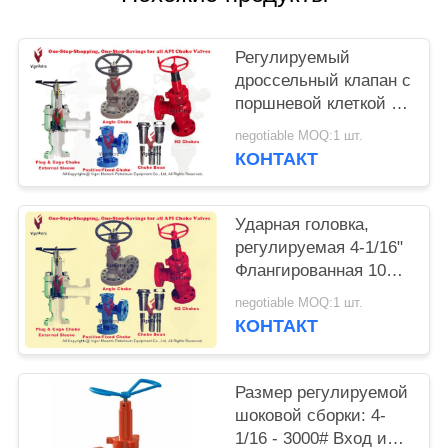
Регулируемый
дроссельный клапан с
поршневой клеткой и
внешней гильзой,
negotiable MOQ:1 шт.
вход и выход пара 3"
КОНТАКТ
x 1500#RTJ, API 6A
PSL2
Ударная головка,
регулируемая 4-1/16"
Флангированная 10
000 PSI 2" TRIM H2S,
negotiable MOQ:1 шт.
PSL3 PR1 PU HH-NL
КОНТАКТ
Размер регулируемой
шоковой сборки: 4-
1/16 - 3000# Вход и