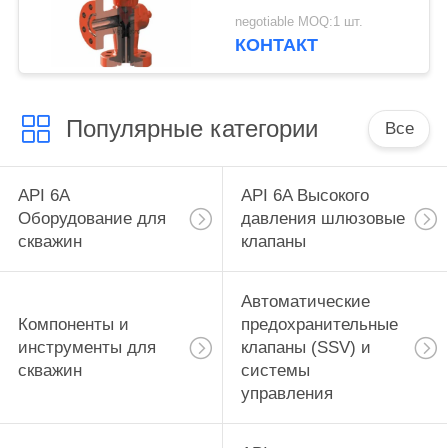
выход в фланце WP с
negotiable MOQ:1 шт.
1 максимальным
КОНТАКТ
отверстием (масштаб
до 64/64),
Популярные категории
Все
API 6A
API 6A Высокого
Оборудование для
давления шлюзовые
скважин
клапаны
Автоматические
Компоненты и
предохранительные
инструменты для
клапаны (SSV) и
скважин
системы
управления