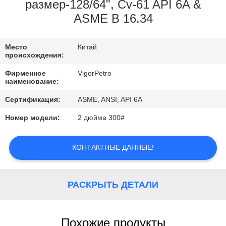
КОНТРОЛЬ
размер-128/64", Cv-61 API 6A &
ASME B 16.34
КАЧЕСТВА
Место
Китай
КОНТАКТНЫЕ
происхождения:
ДАННЫЕ
Фирменное
VigorPetro
наименование:
ОТПРАВИТЬ
Сертификация:
ASME, ANSI, API 6A
ЗАПРОС
Номер модели:
2 дюйма 300#
КАРТА
КОНТАКТНЫЕ ДАННЫЕ!
САЙТА
РАСКРЫТЬ ДЕТАЛИ
PRIVACY
POLICY
Похожие продукты